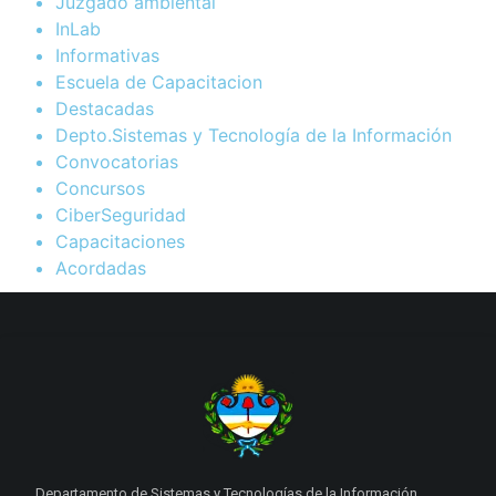
Juzgado ambiental
InLab
Informativas
Escuela de Capacitacion
Destacadas
Depto.Sistemas y Tecnología de la Información
Convocatorias
Concursos
CiberSeguridad
Capacitaciones
Acordadas
Departamento de Sistemas y Tecnologías de la Información.