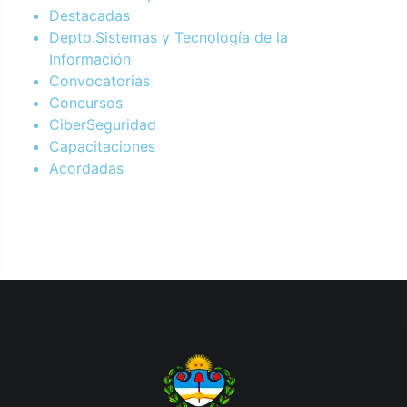
Destacadas
Depto.Sistemas y Tecnología de la
Información
Convocatorias
Concursos
CiberSeguridad
Capacitaciones
Acordadas