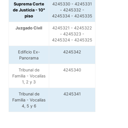
Suprema Corte
4245330 - 4245331
de Justicia - 10°
- 4245332 -
piso
4245334 - 4245335
Juzgado Civil
4245321 - 4245322
- 4245323 -
4245324 - 4245325
Edificio Ex-
4245342
Panorama
Tribunal de
4245340
Familia - Vocalías
1, 2 y 3
Tribunal de
4245341
Familia - Vocalías
4, 5 y 6