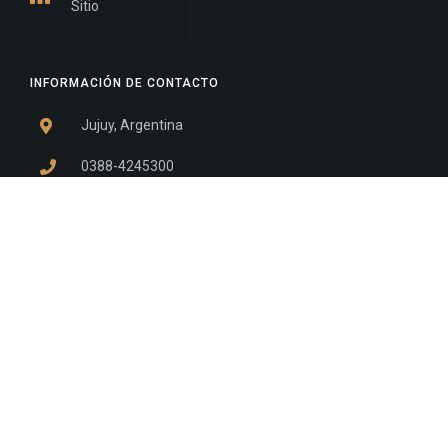
Sitio
INFORMACIÓN DE CONTACTO
Jujuy, Argentina
0388-4245300
Edificio Central : 0388-4245300
Suprema Corte de Justicia: 4245330 - 4245331 -
4245332 - 4245334 - 4245335
Juzgado Civil: 4245321 - 4245322 - 4245323 - 4245324
- 4245325
Edificio Ex-Panorama: 4245342
Tribunal de Familia - Vocalías 1, 2 y 3: 4245340
Tribunal de Familia - Vocalías 4, 5 y 6: 4245341