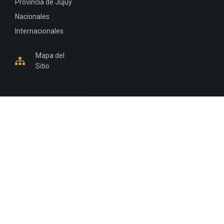
Provincia de Jujuy
Nacionales
Internacionales
Mapa del
Sitio
INFORMACIÓN DE CONTACTO
Jujuy, Argentina
0388-4245300
Edificio Central : 0388-4245300
Suprema Corte de Justicia: 4245330 - 4245331 -
4245332 - 4245334 - 4245335
Juzgado Civil: 4245321 - 4245322 - 4245323 - 4245324
- 4245325