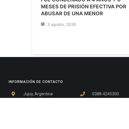
MESES DE PRISIÓN EFECTIVA POR
ABUSAR DE UNA MENOR
3 agosto, 2026
INFORMACIÓN DE CONTACTO
Jujuy, Argentina
0388-4245300
Edificio Central : 0388-4245300
Suprema Corte de Justicia: 4245330 - 4245331 - 4245332 
- 4245335
Juzgado Civil: 4245321 - 4245322 - 4245323 - 4245324 - 4