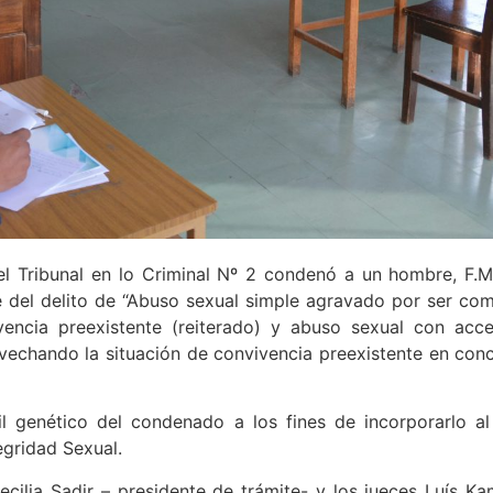
el Tribunal en lo Criminal Nº 2 condenó a un hombre, F.M
le del delito de “Abuso sexual simple agravado por ser c
encia preexistente (reiterado) y abuso sexual con acc
chando la situación de convivencia preexistente en concu
il genético del condenado a los fines de incorporarlo a
egridad Sexual.
ecilia Sadir – presidente de trámite- y los jueces Luís K