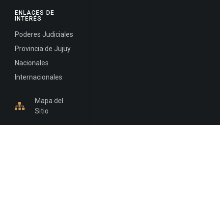
ENLACES DE
INTERÉS
Poderes Judiciales
Provincia de Jujuy
Nacionales
Internacionales
Mapa del
Sitio
INFORMACIÓN DE CONTACTO
Jujuy, Argentina
0388-4245300
Edificio Central : 0388-4245300
Suprema Corte de Justicia: 4245330 - 4245331 -