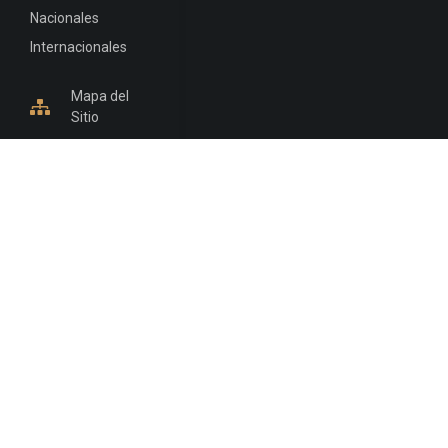
Nacionales
Internacionales
Mapa del
Sitio
INFORMACIÓN DE CONTACTO
Jujuy, Argentina
0388-4245300
Edificio Central : 0388-4245300
Suprema Corte de Justicia: 4245330 - 4245331 -
4245332 - 4245334 - 4245335
Juzgado Civil: 4245321 - 4245322 - 4245323 - 4245324
- 4245325
Edificio Ex-Panorama: 4245342