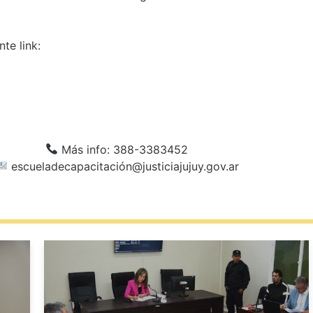
nte link:
Más info: 388-3383452
escueladecapacitación@justiciajujuy.gov.ar