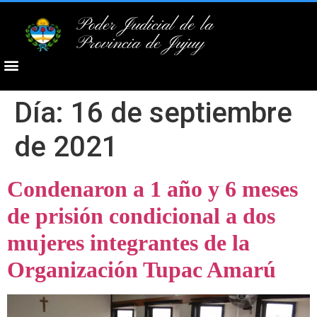
Poder Judicial de la
Provincia de Jujuy
Día:
16 de septiembre
de 2021
Condenaron a 1 año y 6 meses
de prisión condicional a dos
mujeres integrantes de la
Organización Tupac Amarú