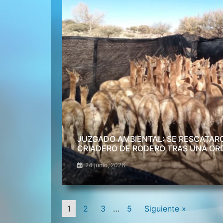
JUZGADO AMBIENTAL: SE RESCATARO
CRIADERO DE RODERO TRAS UNA OR
24 junio, 2026
1
2
3
…
5
Siguiente »