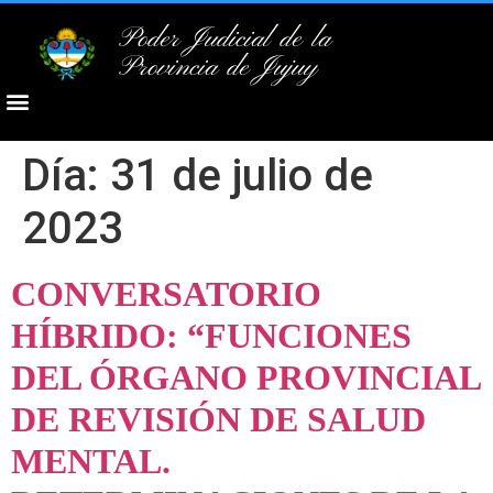
Poder Judicial de la
Provincia de Jujuy
Día:
31 de julio de
2023
CONVERSATORIO
HÍBRIDO: “FUNCIONES
DEL ÓRGANO PROVINCIAL
DE REVISIÓN DE SALUD
MENTAL.