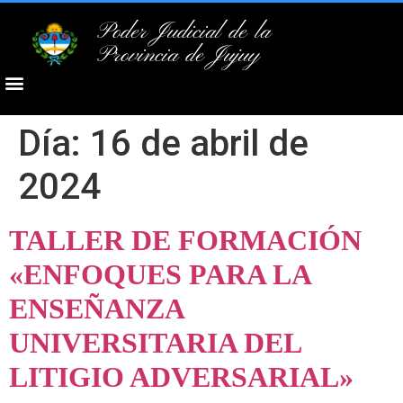
Poder Judicial de la
Provincia de Jujuy
Día:
16 de abril de
2024
TALLER DE FORMACIÓN
«ENFOQUES PARA LA
ENSEÑANZA
UNIVERSITARIA DEL
LITIGIO ADVERSARIAL»