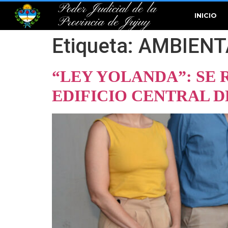
Poder Judicial de la
INICIO
Provincia de Jujuy
Etiqueta:
AMBIENT
“LEY YOLANDA”: SE 
EDIFICIO CENTRAL D