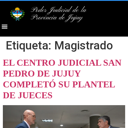
Poder Judicial de la
Provincia de Jujuy
Etiqueta:
Magistrado
EL CENTRO JUDICIAL SAN
PEDRO DE JUJUY
COMPLETÓ SU PLANTEL
DE JUECES