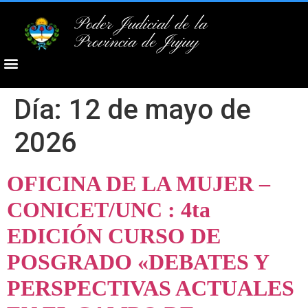
Poder Judicial de la
Provincia de Jujuy
Día:
12 de mayo de
2026
OFICINA DE LA MUJER –
CONICET/UNC : 4ta
EDICIÓN CURSO DE
POSGRADO «DEBATES Y
PERSPECTIVAS ACTUALES