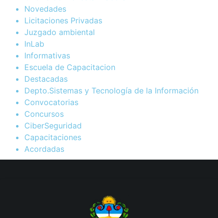
Novedades
Licitaciones Privadas
Juzgado ambiental
InLab
Informativas
Escuela de Capacitacion
Destacadas
Depto.Sistemas y Tecnología de la Información
Convocatorias
Concursos
CiberSeguridad
Capacitaciones
Acordadas