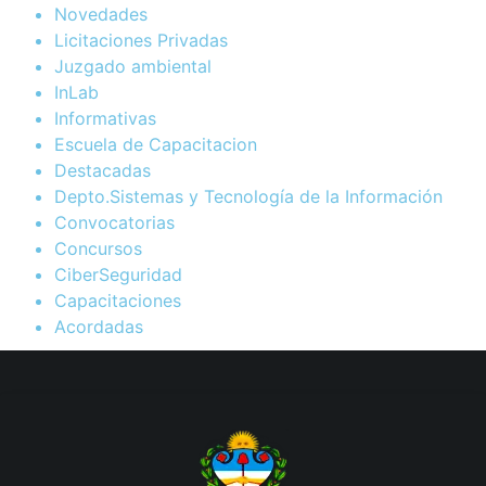
Novedades
Licitaciones Privadas
Juzgado ambiental
InLab
Informativas
Escuela de Capacitacion
Destacadas
Depto.Sistemas y Tecnología de la Información
Convocatorias
Concursos
CiberSeguridad
Capacitaciones
Acordadas