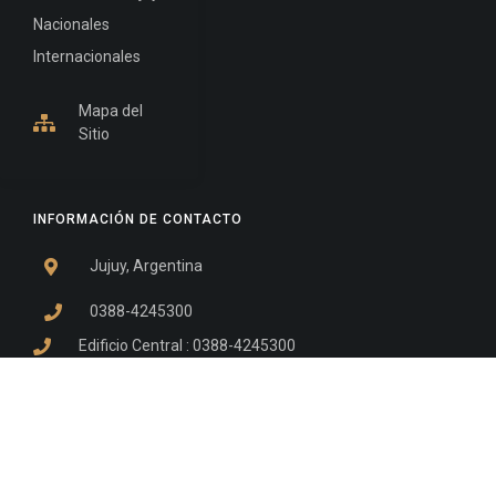
Nacionales
Internacionales
Mapa del
Sitio
INFORMACIÓN DE CONTACTO
Jujuy, Argentina
0388-4245300
Edificio Central : 0388-4245300
Suprema Corte de Justicia: 4245330 - 4245331 -
4245332 - 4245334 - 4245335
Juzgado Civil: 4245321 - 4245322 - 4245323 - 4245324
- 4245325
Edificio Ex-Panorama: 4245342