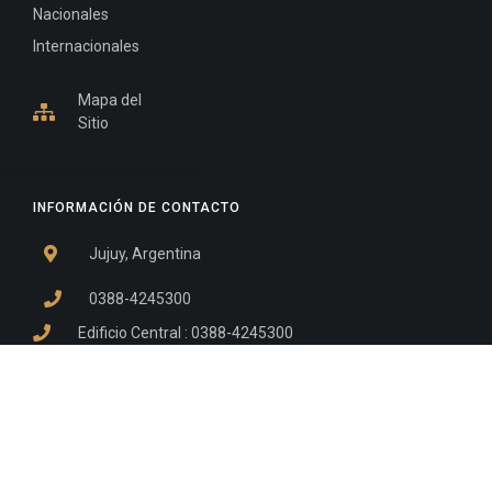
Nacionales
Internacionales
Mapa del
Sitio
INFORMACIÓN DE CONTACTO
Jujuy, Argentina
0388-4245300
Edificio Central : 0388-4245300
Suprema Corte de Justicia: 4245330 - 4245331 -
4245332 - 4245334 - 4245335
Juzgado Civil: 4245321 - 4245322 - 4245323 - 4245324
- 4245325
Edificio Ex-Panorama: 4245342