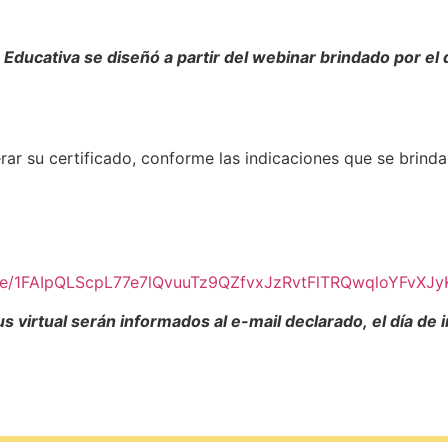
 Educativa se diseñó a partir del webinar brindado por el 
rar su certificado, conforme las indicaciones que se brind
d/e/1FAIpQLScpL77e7lQvuuTz9QZfvxJzRvtFlTRQwqloYFvXJy
 virtual serán informados al e-mail declarado, el día de in