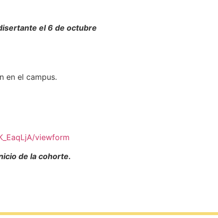
disertante el 6 de octubre
an en el campus.
K_EaqLjA/viewform
icio de la cohorte.