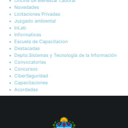
Oficina de Bienestar Laboral
Novedades
Licitaciones Privadas
Juzgado ambiental
InLab
Informativas
Escuela de Capacitacion
Destacadas
Depto.Sistemas y Tecnología de la Información
Convocatorias
Concursos
CiberSeguridad
Capacitaciones
Acordadas