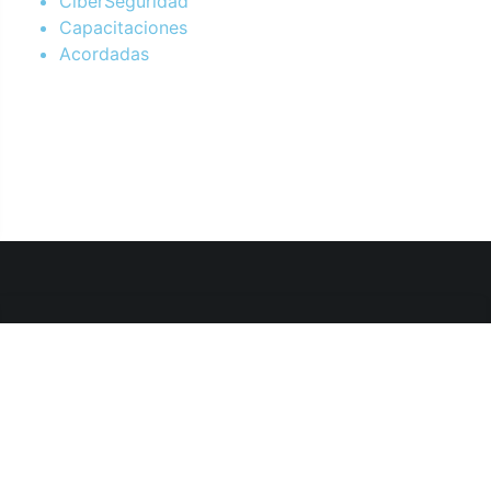
CiberSeguridad
Capacitaciones
Acordadas
Departamento de Sistemas y Tecnologías de la Información.
Poder Judicial de la Provincia de Jujuy