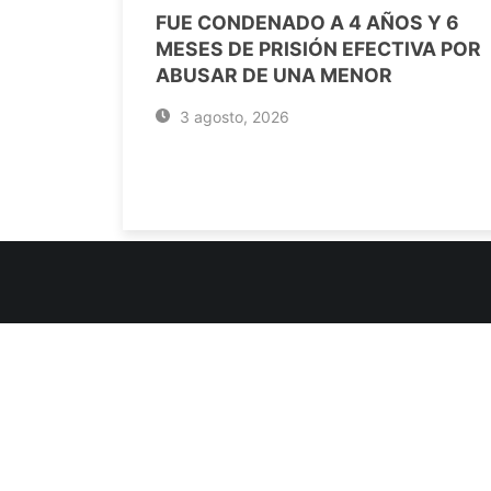
FUE CONDENADO A 4 AÑOS Y 6
MESES DE PRISIÓN EFECTIVA POR
ABUSAR DE UNA MENOR
3 agosto, 2026
INFORMACIÓN DE CONTACTO
Jujuy, Argentina
0388-4245300
Edificio Central : 0388-4245300
Suprema Corte de Justicia: 4245330 - 4245331 - 4245332 
- 4245335