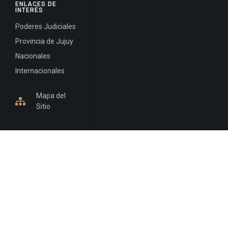
ENLACES DE
INTERÉS
Poderes Judiciales
Provincia de Jujuy
Nacionales
Internacionales
Mapa del
Sitio
INFORMACIÓN DE CONTACTO
Jujuy, Argentina
0388-4245300
Edificio Central : 0388-4245300
Suprema Corte de Justicia: 4245330 - 4245331 -