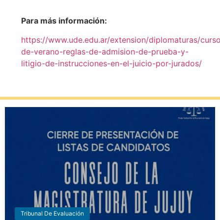
Para más información:
https://www.ude.edu.ar/extension/diplomaturas/curs
de-verano-reglas-de-admision-de-prueba-y-
litigio-de-instrucciones-en-el-juicio-por-jurados/
Tribunal De Evaluación