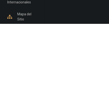
Internacionales
Mapa del
Sitio
INFORMACIÓN DE CONTACTO
Jujuy, Argentina
0388-4245300
Edificio Central : 0388-4245300
Suprema Corte de Justicia: 4245330 - 4245331 -
4245332 - 4245334 - 4245335
Juzgado Civil: 4245321 - 4245322 - 4245323 - 4245324
- 4245325
Edificio Ex-Panorama: 4245342
Tribunal de Familia - Vocalías 1, 2 y 3: 4245340