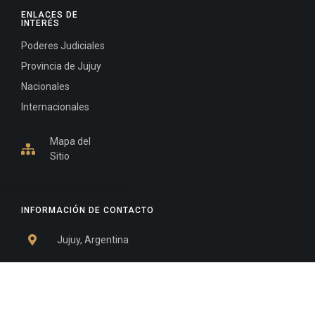
ENLACES DE
INTERÉS
Poderes Judiciales
Provincia de Jujuy
Nacionales
Internacionales
Mapa del
Sitio
INFORMACIÓN DE CONTACTO
Jujuy, Argentina
0388-4245300
Edificio Central : 0388-4245300
Suprema Corte de Justicia: 4245330 - 4245331 -