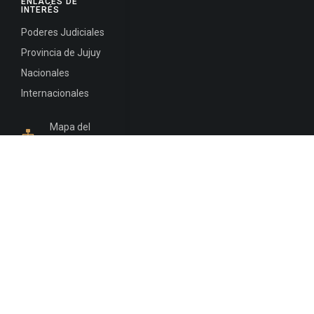
ENLACES DE
INTERÉS
Poderes Judiciales
Provincia de Jujuy
Nacionales
Internacionales
Mapa del
Sitio
INFORMACIÓN DE CONTACTO
Jujuy, Argentina
0388-4245300
Edificio Central : 0388-4245300
Suprema Corte de Justicia: 4245330 - 4245331 -
4245332 - 4245334 - 4245335