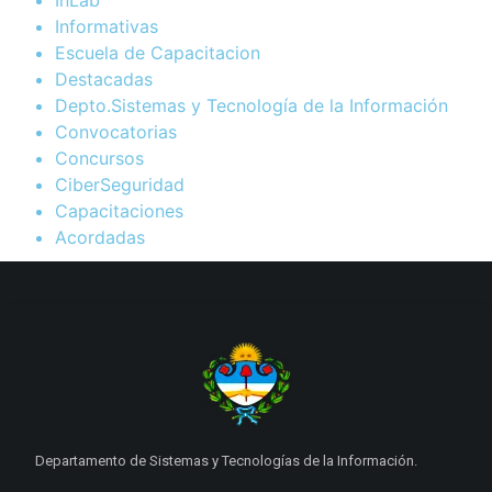
Informativas
Escuela de Capacitacion
Destacadas
Depto.Sistemas y Tecnología de la Información
Convocatorias
Concursos
CiberSeguridad
Capacitaciones
Acordadas
Departamento de Sistemas y Tecnologías de la Información.