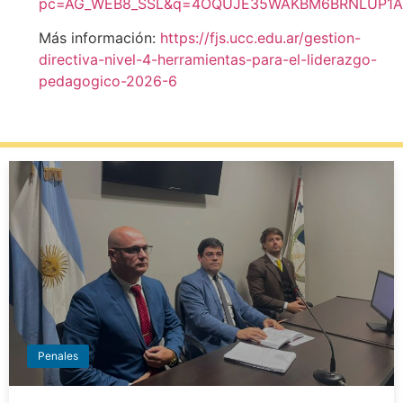
pc=AG_WEB8_SSL&q=4OQUJE35WAKBM6BRNLUP1A
Más información:
https://fjs.ucc.edu.ar/gestion-
directiva-nivel-4-herramientas-para-el-liderazgo-
pedagogico-2026-6
Penales