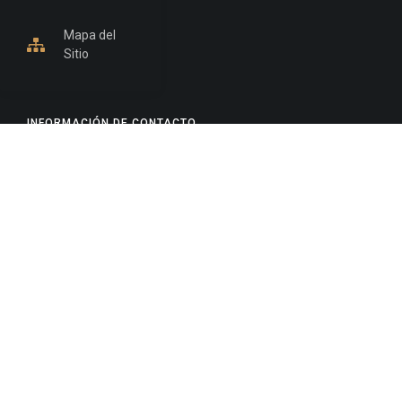
Mapa del
Sitio
INFORMACIÓN DE CONTACTO
Jujuy, Argentina
0388-4245300
Edificio Central : 0388-4245300
Suprema Corte de Justicia: 4245330 - 4245331 -
4245332 - 4245334 - 4245335
Juzgado Civil: 4245321 - 4245322 - 4245323 - 4245324
- 4245325
Edificio Ex-Panorama: 4245342
Tribunal de Familia - Vocalías 1, 2 y 3: 4245340
Tribunal de Familia - Vocalías 4, 5 y 6: 4245341