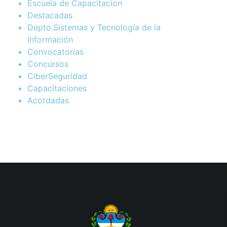
Escuela de Capacitacion
Destacadas
Depto.Sistemas y Tecnología de la
Información
Convocatorias
Concursos
CiberSeguridad
Capacitaciones
Acordadas