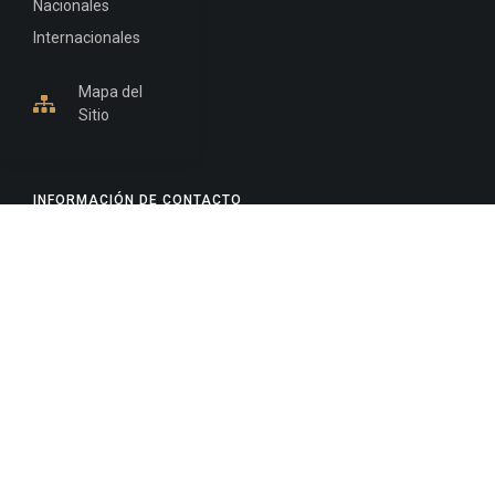
Nacionales
Internacionales
Mapa del
Sitio
INFORMACIÓN DE CONTACTO
Jujuy, Argentina
0388-4245300
Edificio Central : 0388-4245300
Suprema Corte de Justicia: 4245330 - 4245331 -
4245332 - 4245334 - 4245335
Juzgado Civil: 4245321 - 4245322 - 4245323 - 4245324
- 4245325
Edificio Ex-Panorama: 4245342