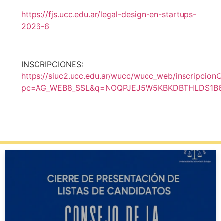
https://fjs.ucc.edu.ar/legal-design-en-startups-
2026-6
INSCRIPCIONES:
https://siuc2.ucc.edu.ar/wucc/wucc_web/inscripcio
pc=AG_WEB8_SSL&q=NOQPJEJ5W5KBKDBTHLDS1B