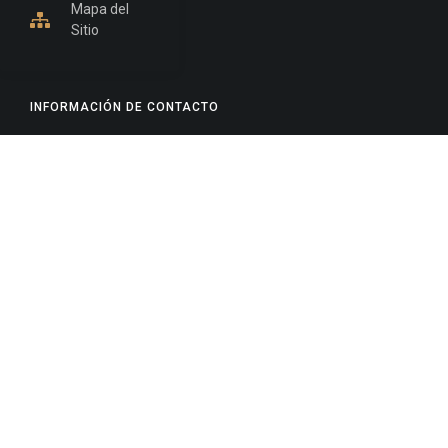
Mapa del
Sitio
INFORMACIÓN DE CONTACTO
Jujuy, Argentina
0388-4245300
Edificio Central : 0388-4245300
Suprema Corte de Justicia: 4245330 - 4245331 -
4245332 - 4245334 - 4245335
Juzgado Civil: 4245321 - 4245322 - 4245323 - 4245324
- 4245325
Edificio Ex-Panorama: 4245342
Tribunal de Familia - Vocalías 1, 2 y 3: 4245340
Tribunal de Familia - Vocalías 4, 5 y 6: 4245341