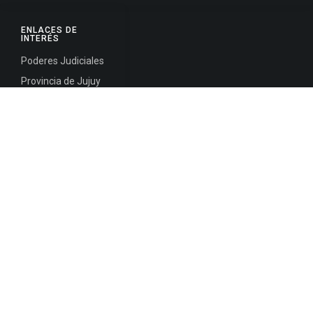
ENLACES DE
INTERÉS
Poderes Judiciales
Provincia de Jujuy
Nacionales
Internacionales
Mapa del
Sitio
INFORMACIÓN DE CONTACTO
Jujuy, Argentina
0388-4245300
Edificio Central : 0388-4245300