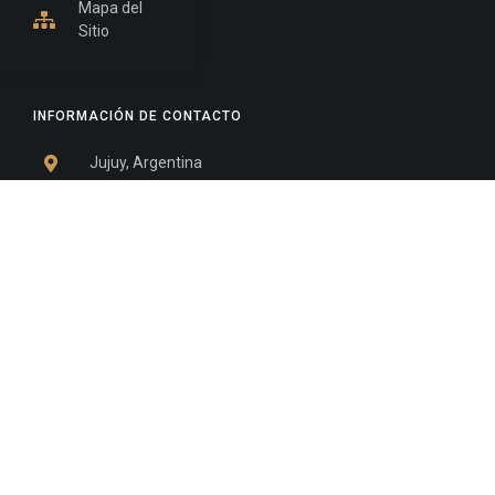
Mapa del
Sitio
INFORMACIÓN DE CONTACTO
Jujuy, Argentina
0388-4245300
Edificio Central : 0388-4245300
Suprema Corte de Justicia: 4245330 - 4245331 -
4245332 - 4245334 - 4245335
Juzgado Civil: 4245321 - 4245322 - 4245323 - 4245324
- 4245325
Edificio Ex-Panorama: 4245342
Tribunal de Familia - Vocalías 1, 2 y 3: 4245340
Tribunal de Familia - Vocalías 4, 5 y 6: 4245341