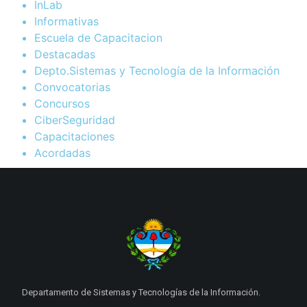
InLab
Informativas
Escuela de Capacitacion
Destacadas
Depto.Sistemas y Tecnología de la Información
Convocatorias
Concursos
CiberSeguridad
Capacitaciones
Acordadas
Departamento de Sistemas y Tecnologías de la Información.