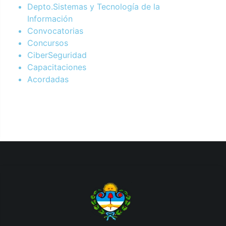
Depto.Sistemas y Tecnología de la
Información
Convocatorias
Concursos
CiberSeguridad
Capacitaciones
Acordadas