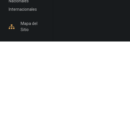
Nacionales
Internacionales
Mapa del
Sitio
INFORMACIÓN DE CONTACTO
Jujuy, Argentina
0388-4245300
Edificio Central : 0388-4245300
Suprema Corte de Justicia: 4245330 - 4245331 -
4245332 - 4245334 - 4245335
Juzgado Civil: 4245321 - 4245322 - 4245323 - 4245324
- 4245325
Edificio Ex-Panorama: 4245342