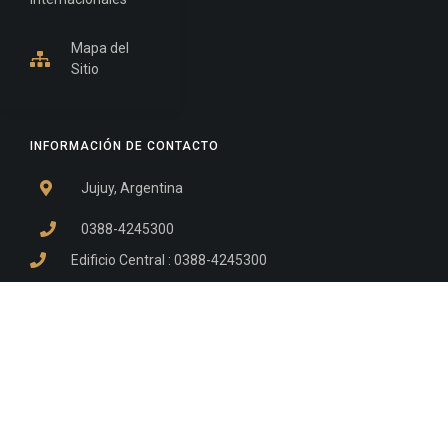
Mapa del
Sitio
INFORMACIÓN DE CONTACTO
Jujuy, Argentina
0388-4245300
Edificio Central : 0388-4245300
Suprema Corte de Justicia: 4245330 - 4245331 -
4245332 - 4245334 - 4245335
Juzgado Civil: 4245321 - 4245322 - 4245323 - 4245324
- 4245325
Edificio Ex-Panorama: 4245342
Tribunal de Familia - Vocalías 1, 2 y 3: 4245340
Tribunal de Familia - Vocalías 4, 5 y 6: 4245341