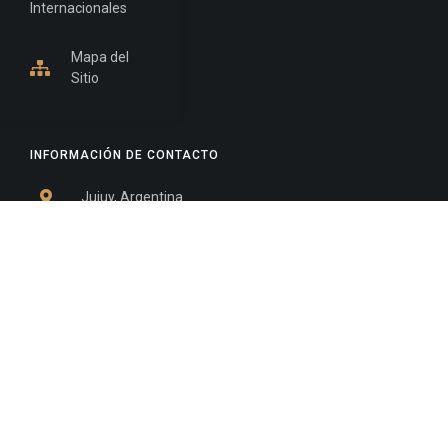
Internacionales
Mapa del
Sitio
INFORMACIÓN DE CONTACTO
Jujuy, Argentina
0388-4245300
Edificio Central : 0388-4245300
Suprema Corte de Justicia: 4245330 - 4245331 -
4245332 - 4245334 - 4245335
Juzgado Civil: 4245321 - 4245322 - 4245323 - 4245324
- 4245325
Edificio Ex-Panorama: 4245342
Tribunal de Familia - Vocalías 1, 2 y 3: 4245340