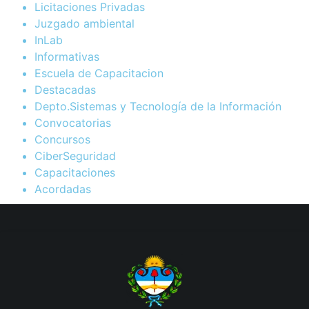
Licitaciones Privadas
Juzgado ambiental
InLab
Informativas
Escuela de Capacitacion
Destacadas
Depto.Sistemas y Tecnología de la Información
Convocatorias
Concursos
CiberSeguridad
Capacitaciones
Acordadas