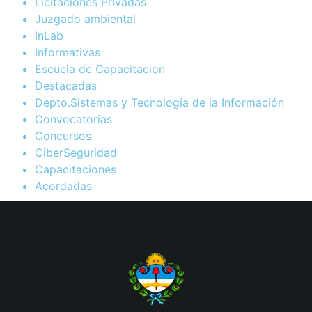
Licitaciones Privadas
Juzgado ambiental
InLab
Informativas
Escuela de Capacitacion
Destacadas
Depto.Sistemas y Tecnología de la Información
Convocatorias
Concursos
CiberSeguridad
Capacitaciones
Acordadas