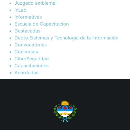
Juzgado ambiental
InLab
Informativas
Escuela de Capacitacion
Destacadas
Depto.Sistemas y Tecnología de la Información
Convocatorias
Concursos
CiberSeguridad
Capacitaciones
Acordadas