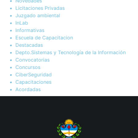
Novedades
Licitaciones Privadas
Juzgado ambiental
InLab
Informativas
Escuela de Capacitacion
Destacadas
Depto.Sistemas y Tecnología de la Información
Convocatorias
Concursos
CiberSeguridad
Capacitaciones
Acordadas