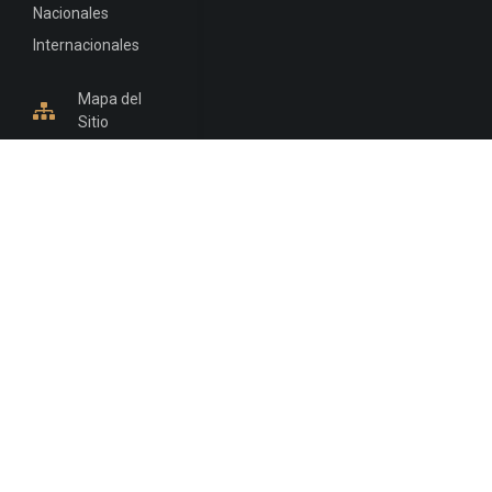
Nacionales
Internacionales
Mapa del
Sitio
INFORMACIÓN DE CONTACTO
Jujuy, Argentina
0388-4245300
Edificio Central : 0388-4245300
Suprema Corte de Justicia: 4245330 - 4245331 -
4245332 - 4245334 - 4245335
Juzgado Civil: 4245321 - 4245322 - 4245323 - 4245324
- 4245325
Edificio Ex-Panorama: 4245342