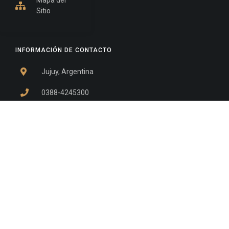
Sitio
INFORMACIÓN DE CONTACTO
Jujuy, Argentina
0388-4245300
Edificio Central : 0388-4245300
Suprema Corte de Justicia: 4245330 - 4245331 -
4245332 - 4245334 - 4245335
Juzgado Civil: 4245321 - 4245322 - 4245323 - 4245324
- 4245325
Edificio Ex-Panorama: 4245342
Tribunal de Familia - Vocalías 1, 2 y 3: 4245340
Tribunal de Familia - Vocalías 4, 5 y 6: 4245341