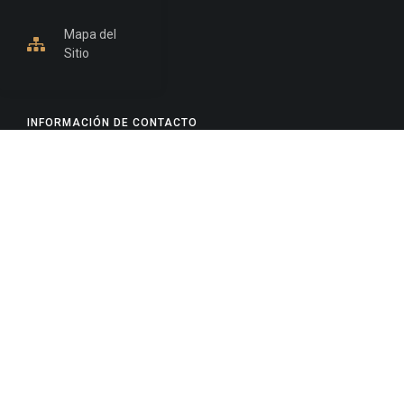
Mapa del
Sitio
INFORMACIÓN DE CONTACTO
Jujuy, Argentina
0388-4245300
Edificio Central : 0388-4245300
Suprema Corte de Justicia: 4245330 - 4245331 -
4245332 - 4245334 - 4245335
Juzgado Civil: 4245321 - 4245322 - 4245323 - 4245324
- 4245325
Edificio Ex-Panorama: 4245342
Tribunal de Familia - Vocalías 1, 2 y 3: 4245340
Tribunal de Familia - Vocalías 4, 5 y 6: 4245341