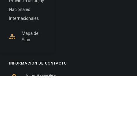
Provincia de Jujuy
Nacionales
Internacionales
Mapa del
Sitio
INFORMACIÓN DE CONTACTO
Jujuy, Argentina
0388-4245300
Edificio Central : 0388-4245300
Suprema Corte de Justicia: 4245330 - 4245331 -
4245332 - 4245334 - 4245335
Juzgado Civil: 4245321 - 4245322 - 4245323 - 4245324
- 4245325