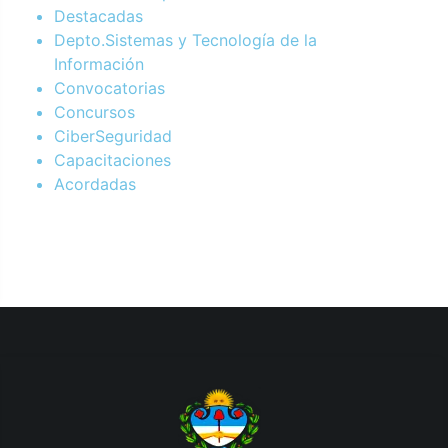
Destacadas
Depto.Sistemas y Tecnología de la
Información
Convocatorias
Concursos
CiberSeguridad
Capacitaciones
Acordadas